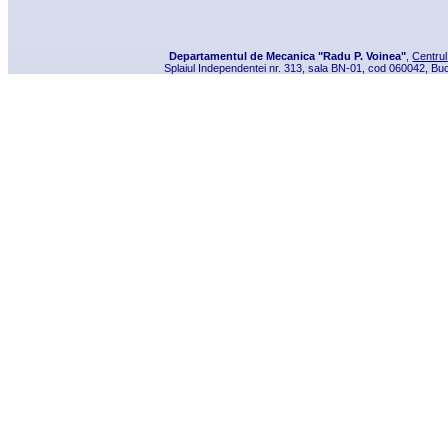
Departamentul de Mecanica "Radu P. Voinea"
,
Centrul
Splaiul Independentei nr. 313, sala BN-01, cod 060042, Buc