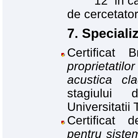
12 in calit
de cercetator
7. Specializ
Certificat
proprietatilo
acustica clad
stagiului
Universitatii
Certificat
pentru siste