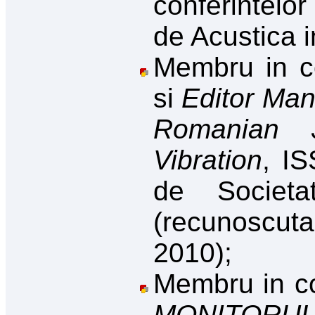
conferintelor
de Acustica 
Membru
in c
si
Editor Ma
Romanian 
Vibration
, I
de Societ
(recunoscu
2010);
Membru
in c
MONITORU