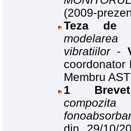
(2009
-prezen
Teza de D
modelarea 
vibratiilor
-
coordonator 
Membru AST
1 Brevet 
compozit
fonoabsorba
din
29/10/20