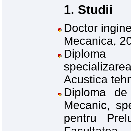
1. Studii
Doctor ingine
Mecanica, 20
Diploma d
specializar
Acustica tehn
Diploma de i
Mecanic, spec
pentru Prel
Facultatea