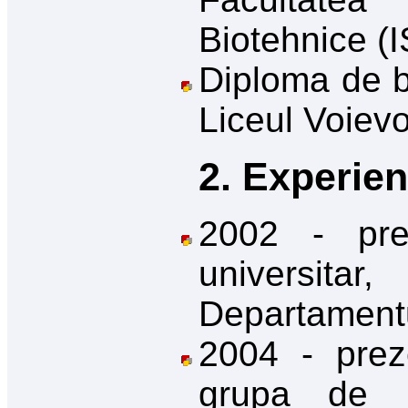
Biotehnice (I
Diploma de ba
Liceul Voievo
2. Experien
2002 - prez
universit
Departamentu
2004 - preze
grupa de i