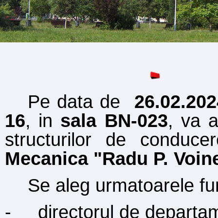
Pe data de
26.02.202
16
,
i
n
sala BN‑023
, va 
structurilor de conduc
Mecanic
a
"
Radu P. Voin
Se aleg urm
a
toarele f
-
directorul de departa