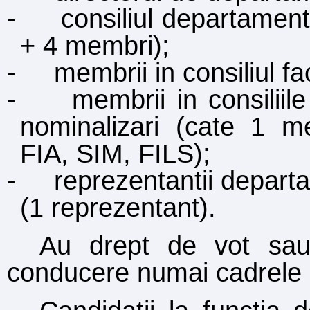
-
consiliul departament
+ 4 membri);
-
membrii
i
n consiliul fa
-
membrii
i
n consiliile
nominaliz
a
ri (c
a
te 1 me
FIA, SIM, FILS);
-
reprezentan
t
ii depart
(1 reprezentant).
Au drept de vot sau
conducere numai cadrele di