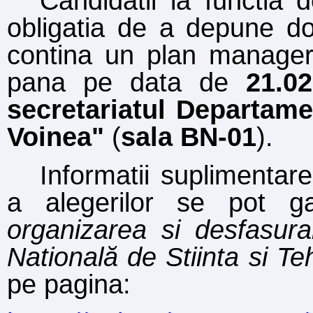
Candida
t
ii la func
t
ia 
obliga
t
ia de a depune do
con
t
in
a
un plan manager
p
a
n
a
pe data de
21.02
secretariatul Departam
Voinea
"
(
sala
BN-01
).
Informa
t
ii suplimenta
a alegerilor se pot g
organizarea
s
i desf
as
ura
Na
ti
onală de
S
tiin
ta s
i Te
pe pagina: