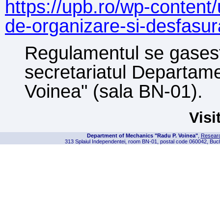
https://upb.ro/wp-conten
de-organizare-si-desfasu
Regulamentul se g
a
se
s
secretariatul
Departame
Voinea
"
(sala BN-01).
Visi
Department of Mechanics "Radu P. Voinea"
,
Resear
313 Splaiul Independentei, room BN-01, postal code 060042, Buc