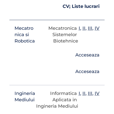
CV; Liste lucrari
Mecatro
Mecatronica 
I
, 
II
, 
III
, 
IV
nica si 
Sistemelor 
Robotica
Biotehnice
Acceseaza
Acceseaza
Ingineria 
Informatica 
I
, 
II
, 
III
, 
IV
Mediului
Aplicata in 
Ingineria Mediului